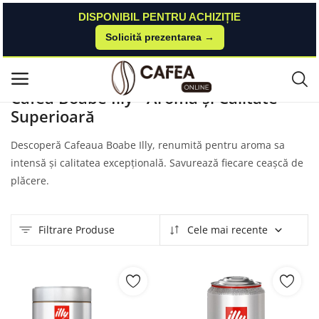
DISPONIBIL PENTRU ACHIZIȚIE
Solicită prezentarea →
Acasă
Produse
Kfea
Cafea Boabe Illy
Meniu principal
Cafea Boabe Illy - Aromă și Calitate
Superioară
Categorii
Descoperă Cafeaua Boabe Illy, renumită pentru aroma sa
Acasă
intensă și calitatea excepțională. Savurează fiecare ceașcă de
plăcere.
Listă de dorințe
Contact
Filtrare Produse
Cele mai recente
Blog
Autentificare