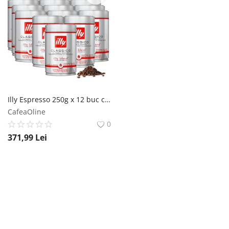
Illy Espresso 250g x 12 buc cafea boabe profesionala Illy
CafeaOline
0
371,99
Lei