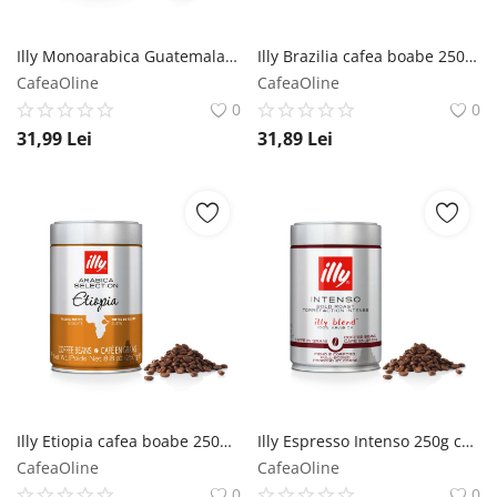
Illy Monoarabica Guatemala cafea boabe 250gr Illy
Illy Brazilia cafea boabe 250g Illy
CafeaOline
CafeaOline
0
0
31,99
Lei
31,89
Lei
Illy Etiopia cafea boabe 250g Illy
Illy Espresso Intenso 250g cafea boabe Illy
CafeaOline
CafeaOline
0
0