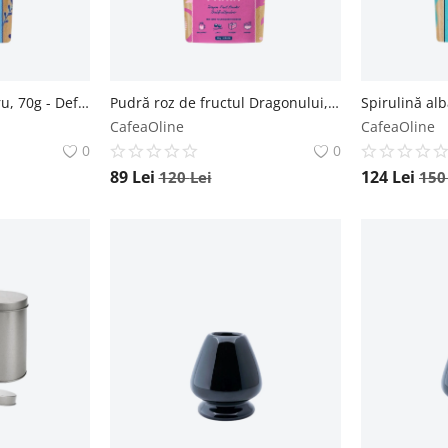
Pudră de ceai albastru, 70g - Default Title The Organic Lab
Pudră roz de fructul Dragonului, 70g - Default Title The Organic Lab
CafeaOline
CafeaOline
0
0
89
Lei
124
Lei
120
Lei
15