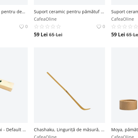
Cutie cu capac dublu pentru depozitare - Default Title Moya
Suport ceramic pentru pămătuf - Verde Moya
CafeaOline
CafeaOline
0
0
59
Lei
59
Lei
65
Lei
65
Le
Termometru apă/ ceai - Default Title Moya
Chashaku, Linguriță de măsură, bambus bej - Default Title Moya
CafeaOline
CafeaOline