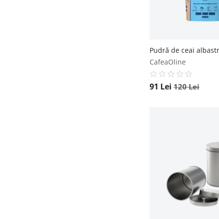
CafeaOline
91
Lei
120
Lei