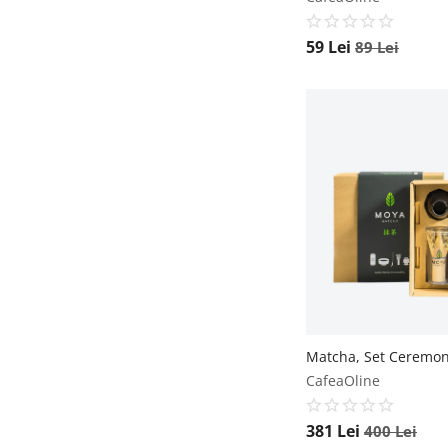
59
Lei
89
Lei
CafeaOline
381
Lei
400
Lei