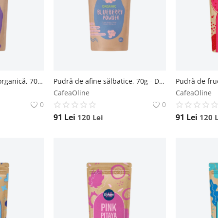
Pudră de Acai berry organică, 70g - Default Title The Organic Lab
Pudră de afine sălbatice, 70g - Default Title The Organic Lab
CafeaOline
CafeaOline
0
0
91
Lei
91
Lei
120
Lei
120