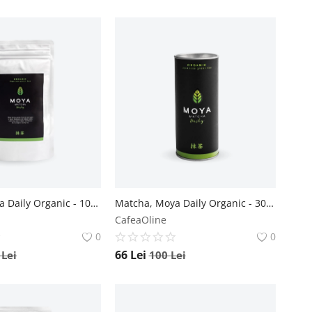
Matcha, Moya Daily Organic - 100 g Moya
Matcha, Moya Daily Organic - 30 g Moya
CafeaOline
0
0
66
Lei
0
Lei
100
Lei