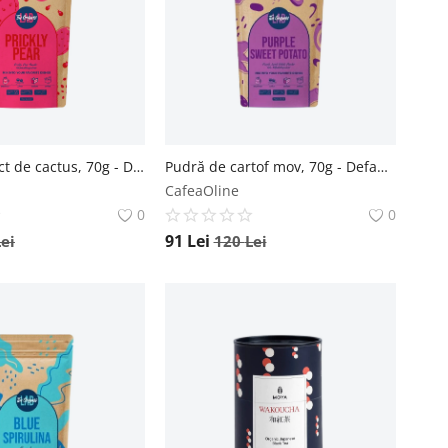
Pudră de fruct de cactus, 70g - Default Title The Organic Lab
Pudră de cartof mov, 70g - Default Title The Organic Lab
CafeaOline
0
0
91
Lei
Lei
120
Lei