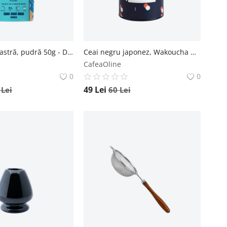
Spirulină albastră, pudră 50g - Default Title The Organic Lab
Ceai negru japonez, Wakoucha Organic 60g - Default Title Moya
CafeaOline
0
0
49
Lei
0
Lei
60
Lei