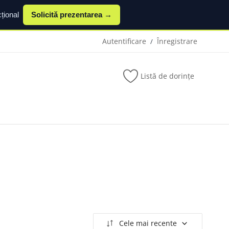
țional
Solicită prezentarea →
Autentificare
Înregistrare
/
Listă de dorințe
Cele mai recente