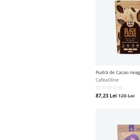
CafeaOline
87,23
Lei
120
Lei