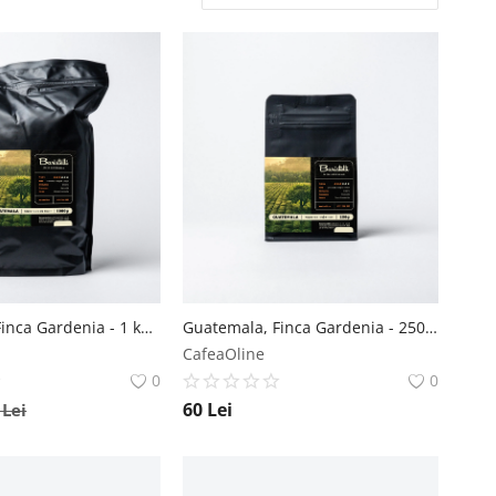
Guatemala, Finca Gardenia - 1 kg Baristelli
Guatemala, Finca Gardenia - 250 g Baristelli
CafeaOline
0
0
60
Lei
2
Lei