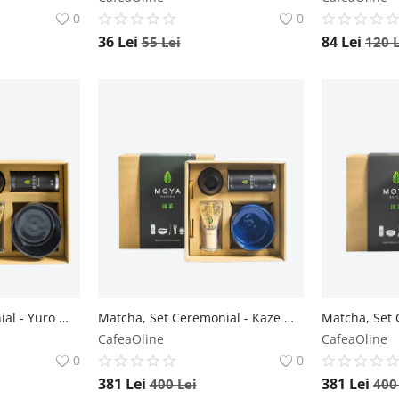
0
0
36
Lei
84
Lei
55
Lei
120
Matcha, Set Ceremonial - Yuro Moya
Matcha, Set Ceremonial - Kaze Moya
CafeaOline
CafeaOline
0
0
381
Lei
381
Lei
400
Lei
40