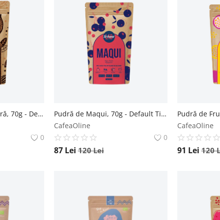
Pudră de Cacao neagră, 70g - Default Title The Organic Lab
Pudră de Maqui, 70g - Default Title The Organic Lab
CafeaOline
CafeaOline
0
0
87
Lei
91
Lei
120
Lei
120