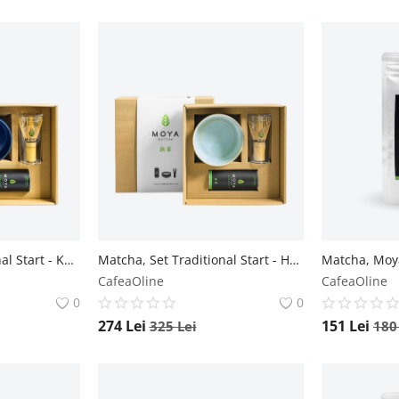
Matcha, Set Traditional Start - Kaze Moya
Matcha, Set Traditional Start - Haru Moya
CafeaOline
CafeaOline
0
0
274
Lei
151
Lei
325
Lei
18