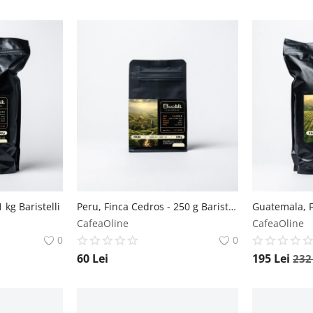
 kg Baristelli
Peru, Finca Cedros - 250 g Baristelli
CafeaOline
CafeaOline
0
0
60
Lei
195
Lei
23