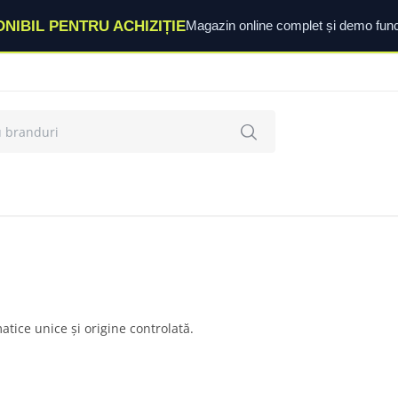
ONIBIL PENTRU ACHIZIȚIE
Magazin online complet și demo func
atice unice și origine controlată.