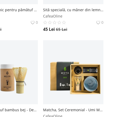
Suport ceramic pentru pămătuf - Negru Moya
Sită specială, cu mâner din lemn - Default Title Moya
CafeaOline
0
0
45
Lei
i
65
Lei
Moya, pămătuf bambus bej - Default Title Moya
Matcha, Set Ceremonial - Umi Moya
CafeaOline