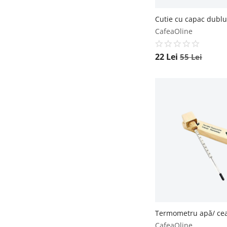
CafeaOline
22
Lei
55
Lei
CafeaOline