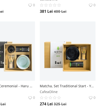
0
0
381
Lei
Lei
400
Lei
Matcha, Set Ceremonial - Haru Moya
Matcha, Set Traditional Start - Yuro Moya
CafeaOline
0
0
274
Lei
0
Lei
325
Lei