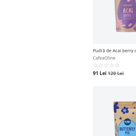
CafeaOline
91
Lei
120
Lei