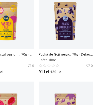
Pudră de Fructul pasiunii, 70g - Default Title The Organic Lab
Pudră de Goji negru, 70g - Default Title The Organic Lab
CafeaOline
0
0
91
Lei
Lei
120
Lei