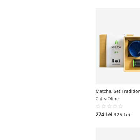
CafeaOline
274
Lei
325
Lei