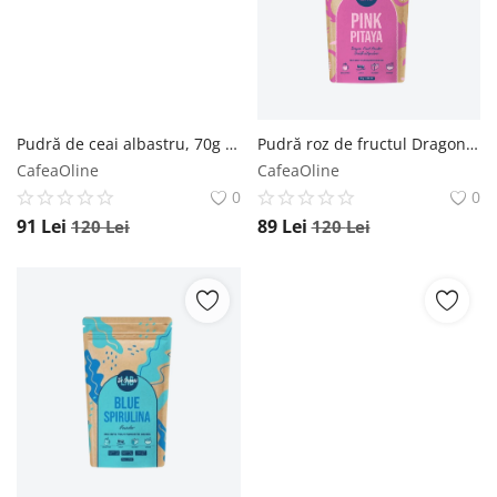
Pudră de ceai albastru, 70g - Default Title The Organic Lab
Pudră roz de fructul Dragonului, 70g - Default Title The Organic Lab
CafeaOline
CafeaOline
0
0
91
Lei
89
Lei
120
Lei
120
Lei