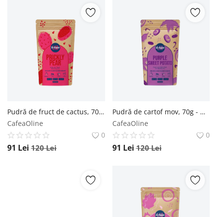
Pudră de fruct de cactus, 70g - Default Title The Organic Lab
Pudră de cartof mov, 70g - Default Title The Organic Lab
CafeaOline
CafeaOline
0
0
91
Lei
91
Lei
120
Lei
120
Lei