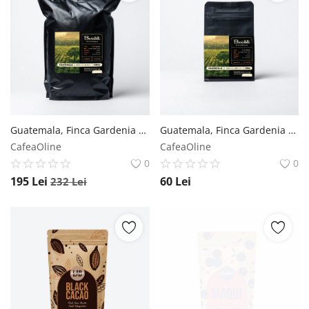
Guatemala, Finca Gardenia - 1 kg Baristelli
Guatemala, Finca Gardenia - 250 g Baristelli
CafeaOline
CafeaOline
0
0
195
Lei
60
Lei
232
Lei