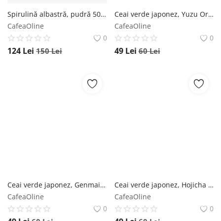
Spirulină albastră, pudră 50g - Default Title The Organic Lab
Ceai verde japonez, Yuzu Organic 60g - Default Title Moya
CafeaOline
CafeaOline
0
0
124
Lei
49
Lei
150
Lei
60
Lei
Ceai verde japonez, Genmaicha Organic 60g - Default Title Moya
Ceai verde japonez, Hojicha Organic 60g - Default Title Moya
CafeaOline
CafeaOline
0
0