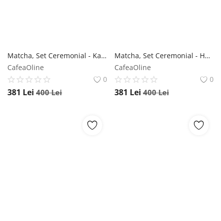
Matcha, Set Ceremonial - Kaze Moya
Matcha, Set Ceremonial - Haru Moya
CafeaOline
CafeaOline
0
0
381
Lei
381
Lei
400
Lei
400
Lei