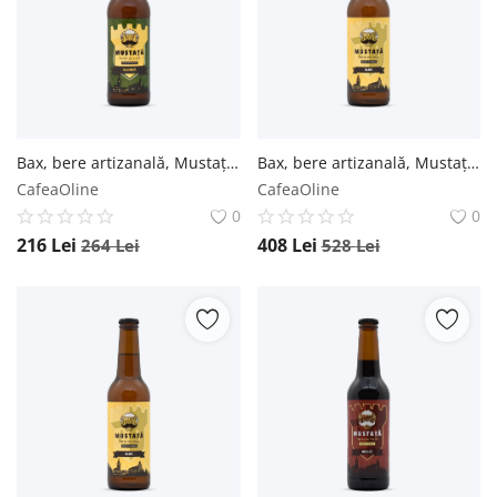
Bax, bere artizanală, Mustață de Bere, Blondă, 330ml - Sticlă 0.33L / 12 buc. Mustață de Bere
Bax, bere artizanală, Mustață de Bere, Albă, 330ml - Sticlă 0.33L / 24 buc. Mustață de Bere
CafeaOline
CafeaOline
0
0
216
Lei
408
Lei
264
Lei
528
Lei