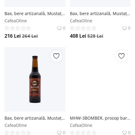
Bax, bere artizanală, Mustață de Bere, Albă, 330ml - Sticlă 0.33L / 12 buc. Mustață de Bere
Bax, bere artizanală, Mustață de Bere, Neagră, 330ml - Sticlă 0.33L / 24 buc. Mustață de Bere
CafeaOline
CafeaOline
0
0
216
Lei
408
Lei
264
Lei
528
Lei
Bax, bere artizanală, Mustață de Bere, Neagră, 330ml - Sticlă 0.33L / 12 buc. Mustață de Bere
MHW-3BOMBER, prosop barista din microfibra cu inel de agățare - 30 x 25 cm MHW-3BOMBER
CafeaOline
CafeaOline
0
0