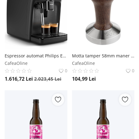
Espressor automat Philips EP2220 10, sistem de spumare a laptelui, 2 bauturi, filtru AquaClean, rasnita ceramica, optiune cafea macinata, Negru Philips Espressoare
Motta tamper 58mm maner lemn natur Motta
CafeaOline
CafeaOline
0
0
1.616,72
Lei
104,99
Lei
2.023,45
Lei