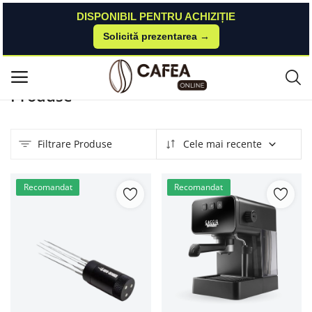
DISPONIBIL PENTRU ACHIZIȚIE
Solicită prezentarea →
Acasă
Produse
Meniu principal
Produse
Categorii
Filtrare Produse
Cele mai recente
Acasă
Listă de dorințe
Recomandat
Recomandat
Contact
Blog
Autentificare