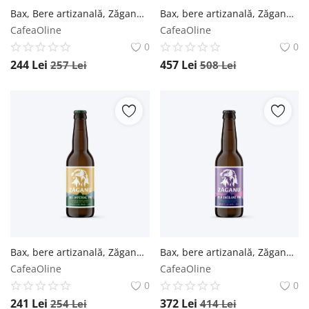
Bax, Bere artizanală, Zăganu, Imperial Stout - Sticlă 0.33L / 12 buc. Zăganu
Bax, bere artizanală, Zăganu, Imperial IPA - Sticlă 0.33L / 24 buc. Zăganu
CafeaOline
CafeaOline
0
0
244
Lei
457
Lei
257
Lei
508
Lei
Bax, bere artizanală, Zăganu, Imperial IPA - Sticlă 0.33L / 12 buc. Zăganu
Bax, bere artizanală, Zăganu, New England IPA - Sticlă 0.33L / 24 buc. Zăganu
CafeaOline
CafeaOline
0
0
241
Lei
372
Lei
254
Lei
414
Lei