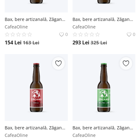
Bax, bere artizanală, Zăganu, Adonis American Pale Ale - Sticlă 0.33L / 12 buc. Zăganu
Bax, bere artizanală, Zăganu, Red Ale (Roșie) - Sticlă 0.33L / 24 buc. Zăganu
CafeaOline
CafeaOline
0
0
154
Lei
293
Lei
163
Lei
325
Lei
Bax, bere artizanală, Zăganu, Red Ale (Roșie) - Sticlă 0.33L / 12 buc. Zăganu
Bax, bere artizanală, Zăganu, India Pale Lager - Sticlă 0.5L / 24 buc. Zăganu
CafeaOline
CafeaOline