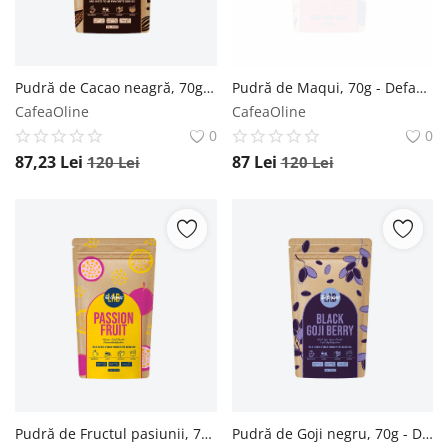
Pudră de Cacao neagră, 70g - Default Title The Organic Lab
Pudră de Maqui, 70g - Default Title The Organic Lab
CafeaOline
CafeaOline
0
0
87,23
Lei
87
Lei
120
Lei
120
Lei
Pudră de Fructul pasiunii, 70g - Default Title The Organic Lab
Pudră de Goji negru, 70g - Default Title The Organic Lab