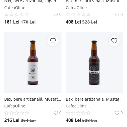
Bax, bere artizanală, Zăganu, Pilsner (Blondă) - Sticlă 0.5L / 12 buc. Zăganu
Bax, bere artizanală, Mustață de Bere, IPA, 330ml - Sticlă 0.33L / 24 buc. Mustață de Bere
CafeaOline
CafeaOline
0
0
161
Lei
408
Lei
170
Lei
528
Lei
Bax, bere artizanală, Mustață de Bere, IPA, 330ml - Sticlă 0.33L / 12 buc. Mustață de Bere
Bax, bere artizanală, Mustață de Bere, French Amber ALE, 330ml - Sticlă 0.33L / 24 buc. Mustață de Bere
CafeaOline
CafeaOline
0
0
216
Lei
408
Lei
264
Lei
528
Lei