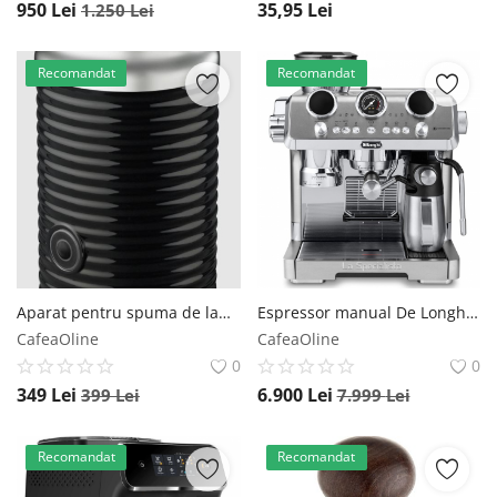
950
Lei
35,95
Lei
1.250
Lei
Recomandat
Recomandat
Aparat pentru spuma de lapte Aeroccino 3 Negru Nespresso Pro
Espressor manual De Longhi La Specialista Maestro EC 9885.M, 1600W, extractie la rece, carafa pentru lapte cu tehnologie LatteCrema, 2.5l, 19 bar, argintiu De’Longhi
CafeaOline
CafeaOline
0
0
349
Lei
6.900
Lei
399
Lei
7.999
Lei
Recomandat
Recomandat