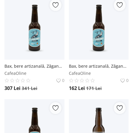
Bax, bere artizanală, Zăganu, Sturionul Pale Ale - 0.33L / 24 buc. Zăganu
Bax, bere artizanală, Zăganu, Sturionul Pale Ale - 0.33L / 12 buc. Zăganu
CafeaOline
CafeaOline
0
0
307
Lei
162
Lei
341
Lei
171
Lei