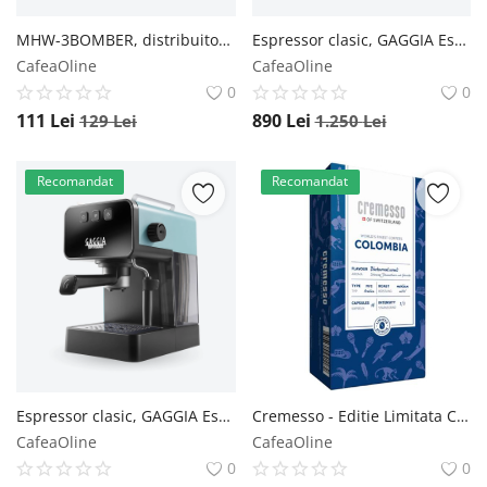
Înregistrare
MHW-3BOMBER, distribuitor de cafea 2.0 T6126 - Default Title MHW-3BOMBER
Espressor clasic, GAGGIA Espresso Style - Negru Gaggia
CafeaOline
CafeaOline
0
0
111
Lei
890
Lei
129
Lei
1.250
Lei
Recomandat
Recomandat
Espressor clasic, GAGGIA Espresso Deluxe - Verde Gaggia
Cremesso - Editie Limitata Colombia 16 capsule Cremesso
CafeaOline
CafeaOline
0
0