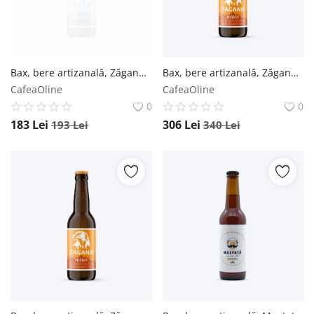
Bax, bere artizanală, Zăganu, Hefeweizen (Albă) - Sticlă 0.5L / 12 buc. Zăganu
Bax, bere artizanală, Zăganu, Pilsner (Blondă) - Sticlă 0.5L / 24 buc. Zăganu
CafeaOline
CafeaOline
0
0
183
Lei
306
Lei
193
Lei
340
Lei