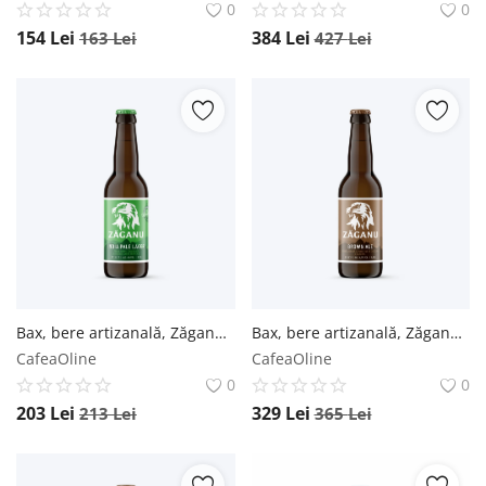
0
0
154
Lei
384
Lei
163
Lei
427
Lei
Bax, bere artizanală, Zăganu, India Pale Lager - Sticlă 0.5L / 12 buc Zăganu
Bax, bere artizanală, Zăganu, Brown Ale (Brună) - Sticlă 0.5L / 24 buc. Zăganu
CafeaOline
CafeaOline
0
0
203
Lei
329
Lei
213
Lei
365
Lei