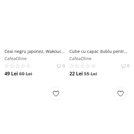
Ceai negru japonez, Wakoucha Organic 60g - Default Title Moya
Cutie cu capac dublu pentru depozitare - Default Title Moya
CafeaOline
CafeaOline
0
0
49
Lei
22
Lei
60
Lei
55
Lei