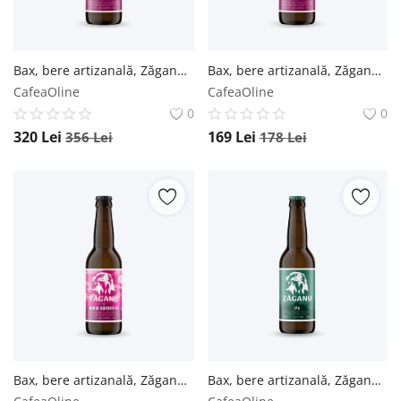
Bax, bere artizanală, Zăganu x Guerrilla - 0.33L / 24 buc. Zăganu
Bax, bere artizanală, Zăganu x Guerrilla - 0.33L / 12 buc. Zăganu
CafeaOline
CafeaOline
0
0
320
Lei
169
Lei
356
Lei
178
Lei
Bax, bere artizanală, Zăganu x Guerrilla - 0.33L / 6 buc. Zăganu
Bax, bere artizanală, Zăganu, IPA - 0.33L / 24 buc. Zăganu