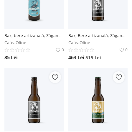
Bax, bere artizanală, Zăganu, Sturionul Pale Ale - 0.33L / 6 buc. Zăganu
Bax, Bere artizanală, Zăganu, Imperial Stout - Sticlă 0.33L / 24 buc. Zăganu
CafeaOline
CafeaOline
0
0
85
Lei
463
Lei
515
Lei