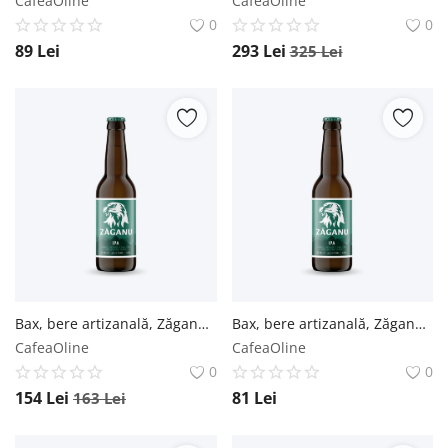
CafeaOline
CafeaOline
0
0
89
Lei
293
Lei
325
Lei
Bax, bere artizanală, Zăganu, IPA - 0.33L / 12 buc. Zăganu
Bax, bere artizanală, Zăganu, IPA - 0.33L / 6 buc. Zăganu
CafeaOline
CafeaOline
0
0
154
Lei
81
Lei
163
Lei