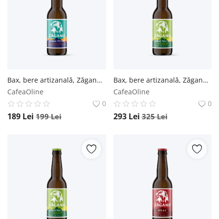
Bax, bere artizanală, Zăganu, Double Rye Ipa - Sticlă 0.33L / 12 buc. Zăganu
Bax, bere artizanală, Zăganu, Adonis American Pale Ale - Sticlă 0.33L / 24 buc. Zăganu
CafeaOline
CafeaOline
0
0
189
Lei
293
Lei
199
Lei
325
Lei