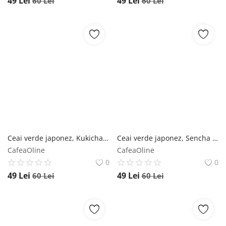
49
Lei
49
Lei
60
Lei
60
Lei
Ceai verde japonez, Kukicha Organic 60g - Default Title Moya
Ceai verde japonez, Sencha Organic 60g - Default Title Moya
CafeaOline
CafeaOline
0
0
49
Lei
49
Lei
60
Lei
60
Lei