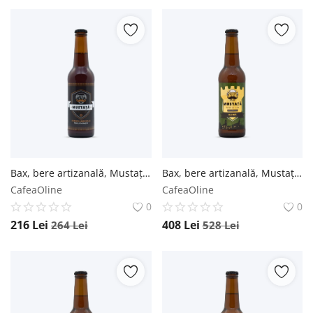
Bax, bere artizanală, Mustață de Bere, French Amber ALE, 330ml - Sticlă 0.33L / 12 buc. Mustață de Bere
Bax, bere artizanală, Mustață de Bere, Blondă, 330ml - Sticlă 0.33L / 24 buc. Mustață de Bere
CafeaOline
CafeaOline
0
0
216
Lei
408
Lei
264
Lei
528
Lei