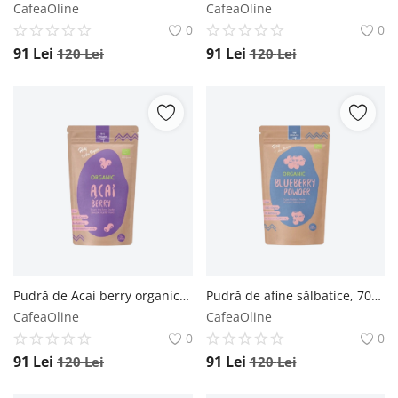
CafeaOline
CafeaOline
0
0
91
Lei
91
Lei
120
Lei
120
Lei
Pudră de Acai berry organică, 70g - Default Title The Organic Lab
Pudră de afine sălbatice, 70g - Default Title The Organic Lab
CafeaOline
CafeaOline
0
0
91
Lei
91
Lei
120
Lei
120
Lei