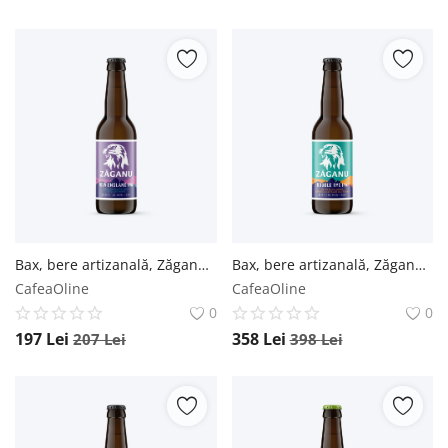
Bax, bere artizanală, Zăganu, New England IPA - Sticlă 0.33L / 12 buc. Zăganu
Bax, bere artizanală, Zăganu, Double Rye Ipa - Sticlă 0.33L / 24 buc. Zăganu
CafeaOline
CafeaOline
0
0
197
Lei
358
Lei
207
Lei
398
Lei