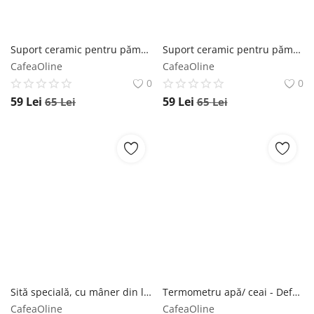
Suport ceramic pentru pămătuf - Verde Moya
Suport ceramic pentru pămătuf - Negru Moya
CafeaOline
CafeaOline
0
0
59
Lei
59
Lei
65
Lei
65
Lei
Sită specială, cu mâner din lemn - Default Title Moya
Termometru apă/ ceai - Default Title Moya
CafeaOline
CafeaOline