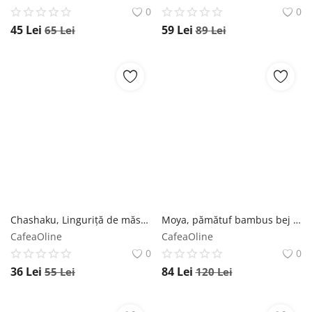
0
0
45
Lei
59
Lei
65
Lei
89
Lei
Chashaku, Linguriță de măsură, bambus bej - Default Title Moya
Moya, pămătuf bambus bej - Default Title Moya
CafeaOline
CafeaOline
0
0
36
Lei
84
Lei
55
Lei
120
Lei