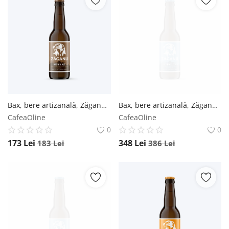
Bax, bere artizanală, Zăganu, Brown Ale (Brună) - Sticlă 0.5L / 12 buc. Zăganu
Bax, bere artizanală, Zăganu, Hefeweizen (Albă) - Sticlă 0.5L / 24 buc. Zăganu
CafeaOline
CafeaOline
0
0
173
Lei
348
Lei
183
Lei
386
Lei