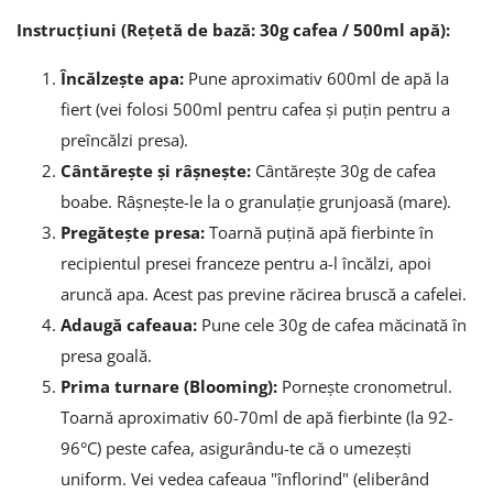
Instrucțiuni (Rețetă de bază: 30g cafea / 500ml apă):
Încălzește apa:
Pune aproximativ 600ml de apă la
fiert (vei folosi 500ml pentru cafea și puțin pentru a
preîncălzi presa).
Cântărește și râșnește:
Cântărește 30g de cafea
boabe. Râșnește-le la o granulație grunjoasă (mare).
Pregătește presa:
Toarnă puțină apă fierbinte în
recipientul presei franceze pentru a-l încălzi, apoi
aruncă apa. Acest pas previne răcirea bruscă a cafelei.
Adaugă cafeaua:
Pune cele 30g de cafea măcinată în
presa goală.
Prima turnare (Blooming):
Pornește cronometrul.
Toarnă aproximativ 60-70ml de apă fierbinte (la 92-
96°C) peste cafea, asigurându-te că o umezești
uniform. Vei vedea cafeaua "înflorind" (eliberând