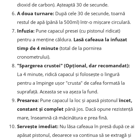
dioxid de carbon). Așteaptă 30 de secunde.
A doua turnare:
După cele 30 de secunde, toarnă
restul de apă (până la 500ml) într-o mișcare circulară.
Infuzia:
Pune capacul presei (cu pistonul ridicat)
pentru a menține căldura.
Lasă cafeaua la infuzat
timp de 4 minute
(total de la pornirea
cronometrului).
"Spargerea crustei" (Opțional, dar recomandat):
La 4 minute, ridică capacul și folosește o lingură
pentru a împinge ușor "crusta" de cafea formată la
suprafață. Aceasta se va așeza la fund.
Presarea:
Pune capacul la loc și apasă pistonul
încet,
constant și complet
până jos. Dacă opune rezistență
mare, înseamnă că măcinătura e prea fină.
Servește imediat:
Nu lăsa cafeaua în presă după ce ai
apăsat pistonul, deoarece va continua să se extragă și