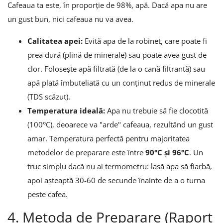
Cafeaua ta este, în proporție de 98%, apă. Dacă apa nu are
un gust bun, nici cafeaua nu va avea.
Calitatea apei:
Evită apa de la robinet, care poate fi
prea dură (plină de minerale) sau poate avea gust de
clor. Folosește apă filtrată (de la o cană filtrantă) sau
apă plată îmbuteliată cu un conținut redus de minerale
(TDS scăzut).
Temperatura ideală:
Apa nu trebuie să fie clocotită
(100°C), deoarece va "arde" cafeaua, rezultând un gust
amar. Temperatura perfectă pentru majoritatea
metodelor de preparare este între
90°C și 96°C
. Un
truc simplu dacă nu ai termometru: lasă apa să fiarbă,
apoi așteaptă 30-60 de secunde înainte de a o turna
peste cafea.
4. Metoda de Preparare (Raport