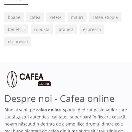
boabe
cafea
retete
mituri
cafea etiopia
beneficii
robusta
arabica
espresso
esspresso
Despre noi - Cafea online
Bine ai venit pe
cafea online
, spațiul dedicat pasionaților care
caută gustul autentic și calitatea superioară în fiecare ceașcă.
ne-am născut din dorința de a simplifica drumul dintre cele
mai bune plantații de cafea din lume și ritualul tău zilnic de