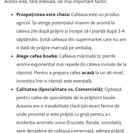
Acesta este, fără îndoială, cel mai important factor.
Prospețimea este cheia:
Cafeaua este un produs
agricol. Își atinge potențialul maxim de aromă la
câteva zile după prăjire și începe să-l piardă după 3-4
săptămâni. Evită cafeaua din supermarket care nu are
o dată de prăjire marcată pe ambalaj.
Alege cafea boabe:
Cafeaua măcinată își pierde
aroma exponențial mai repede (în câteva minute de la
râșnire). Pentru a prepara cafea
acasă
la un alt nivel,
investiția într-o râșniță este esențială.
Calitatea (Specialitate vs. Comercială):
Optează
pentru cafea de specialitate de la prăjitorii locale.
Aceasta are o trasabilitate clară (știi exact ferma de
unde provine) și este prăjită cu grijă pentru a-i
evidenția aromele unice (fructate, florale, ciocolatii),
spre deosebire de cafeaua comercială, adesea prăjită