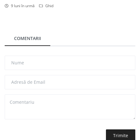
9 luni în urmă
Ghid
COMENTARII
Trimite